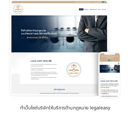
ทำเว็บไซต์บริษัทให้บริการด้านกฏหมาย legaleasy