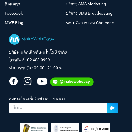
ติดต่อเรา
บริการ SMS Marketing
Facebook
บริการ BMS Broadcasting
MWE Blog
ระบบจัดการแชท Chatcone
บริษัท คลิกเน็กซ์ เทคโนโลยี จำกัด
โทรศัพท์ :
02 483 0999
ทำการทุกวัน : 09.00 - 21.00 น.
ลงทะเบียนเพื่อรับข่าวสารจากเรา