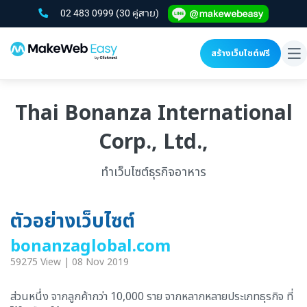
02 483 0999
(30 คู่สาย)
สร้างเว็บไซต์ฟรี
To
na
Thai Bonanza International
Corp., Ltd.,
ทำเว็บไซต์ธุรกิจอาหาร
ตัวอย่างเว็บไซต์
bonanzaglobal.com
59275 View | 08 Nov 2019
ส่วนหนึ่ง จากลูกค้ากว่า 10,000 ราย จากหลากหลายประเภทธุรกิจ ที่