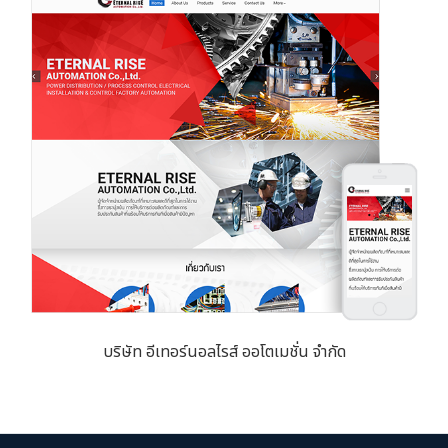
บริษัท อีเทอร์นอลไรส์ ออโตเมชั่น จํากัด