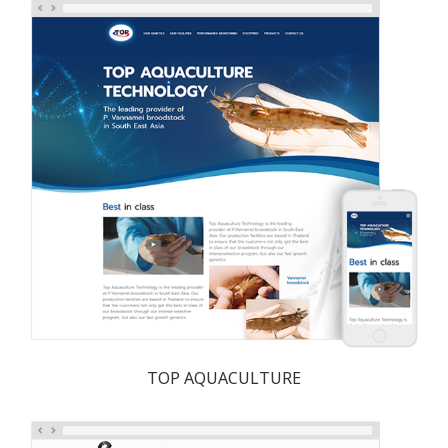
TOP AQUACULTURE