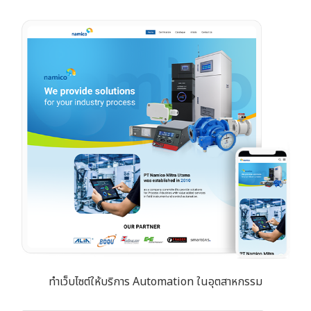
ทำเว็บไซต์ให้บริการ Automation ในอุตสาหกรรม