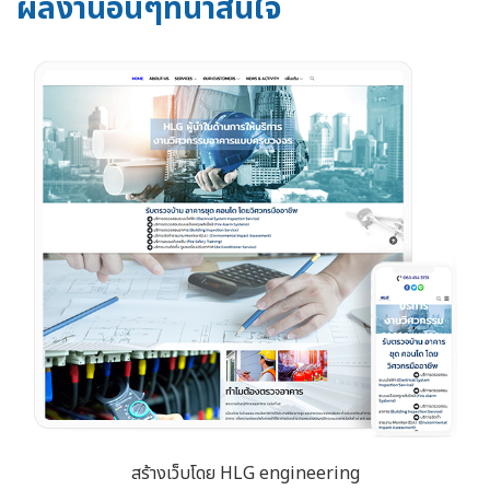
ผลงานอื่นๆที่น่าสนใจ
สร้างเว็บโดย HLG engineering