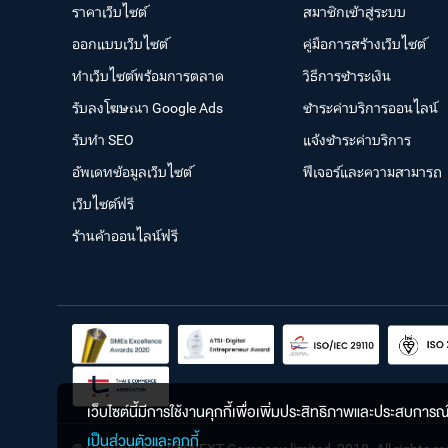
ราคาเว็บไซต์
สมาชิกเข้าสู่ระบบ
ออกแบบเว็บไซต์
คู่มือการสร้างเว็บไซต์
ทำเว็บไซต์พร้อมการตลาด
วิธีการชำระเงิน
รับลงโฆษณา Google Ads
ชำระค่าบริการออนไลน์
รับทำ SEO
แจ้งชำระค่าบริการ
อัพเดทข้อมูลเว็บไซต์
ฟีเจอร์และความสามารถ
เว็บไซต์ฟรี
ร้านค้าออนไลน์ฟรี
เว็บไซต์นี้มีการใช้งานคุกกี้เพื่อเพิ่มประสิทธิภาพและประสบการ
เป็นส่วนตัวและคุกกี้