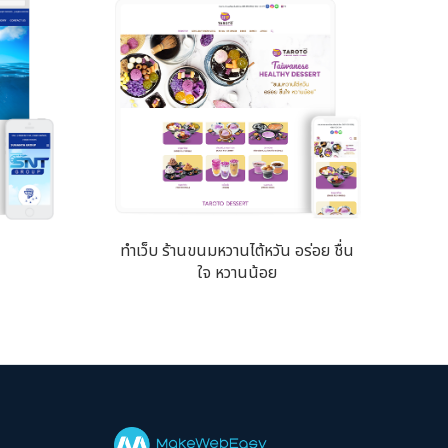
ทำเว็บ ร้านขนมหวานไต้หวัน อร่อย ชื่น
ใจ หวานน้อย