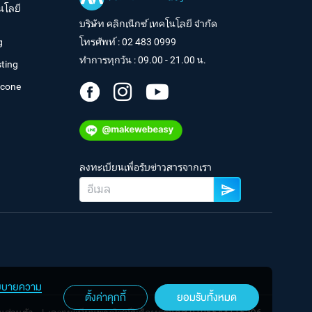
นโลยี
บริษัท คลิกเน็กซ์ เทคโนโลยี จำกัด
g
โทรศัพท์ :
02 483 0999
ทำการทุกวัน : 09.00 - 21.00 น.
ting
tcone
ลงทะเบียนเพื่อรับข่าวสารจากเรา
ยบายความ
ตั้งค่าคุกกี้
ยอมรับทั้งหมด