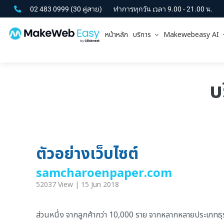
02 483 0999
(30 คู่สาย)
ทำการทุกวัน เวลา 9.00 - 21.00 น.
หน้าหลัก
บริการ
Makewebeasy AI
บ
ตัวอย่างเว็บไซต์
samcharoenpaper.com
52037 View | 15 Jun 2018
ส่วนหนึ่ง จากลูกค้ากว่า 10,000 ราย จากหลากหลายประเภทธุรกิ