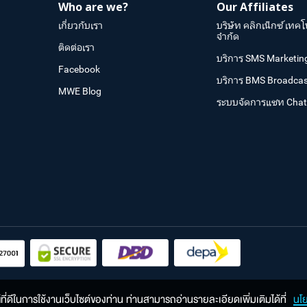
Who are we?
Our Affiliates
เกี่ยวกับเรา
บริษัท คลิกเน็กซ์ เทคโ
จำกัด
ติดต่อเรา
บริการ SMS Marketin
Facebook
บริการ BMS Broadcas
MWE Blog
ระบบจัดการแชท Cha
ณ์ที่ดีในการใช้งานเว็บไซต์ของท่าน ท่านสามารถอ่านรายละเอียดเพิ่มเติมได้ที่
นโ