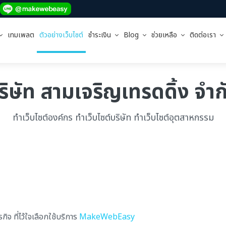
เทมเพลต
ตัวอย่างเว็บไซต์
ชำระเงิน
Blog
ช่วยเหลือ
ติดต่อเรา
ริษัท สามเจริญเทรดดิ้ง จำก
ทำเว็บไซต์องค์กร ทำเว็บไซต์บริษัท ทำเว็บไซต์อุตสาหกรรม
จ ที่ไว้ใจเลือกใช้บริการ
MakeWebEasy