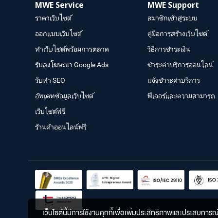
MWE Service
MWE Support
ราคาเว็บไซต์
สมาชิกเข้าสู่ระบบ
ออกแบบเว็บไซต์
คู่มือการสร้างเว็บไซต์
ทำเว็บไซต์พร้อมการตลาด
วิธีการชำระเงิน
รับลงโฆษณา Google Ads
ชำระค่าบริการออนไลน์
รับทำ SEO
แจ้งชำระค่าบริการ
อัพเดทข้อมูลเว็บไซต์
ฟีเจอร์และความสามารถ
เว็บไซต์ฟรี
ร้านค้าออนไลน์ฟรี
เว็บไซต์นี้มีการใช้งานคุกกี้เพื่อเพิ่มประสิทธิภาพและประสบการ