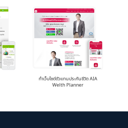
ทำเว็บไซต์ตัวแทนประกันชีวิต AIA
Welth Planner