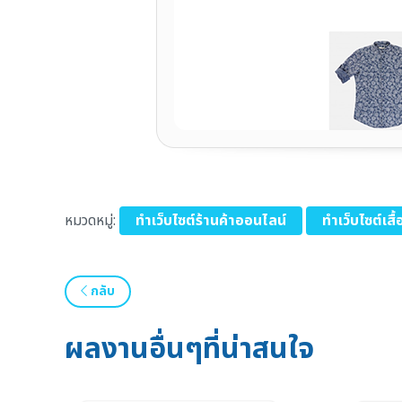
หมวดหมู่:
ทำเว็บไซต์ร้านค้าออนไลน์
ทำเว็บไซต์เสื
กลับ
ผลงานอื่นๆที่น่าสนใจ