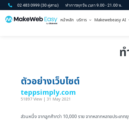
02 483 0999
(30 คู่สาย)
ทำการทุกวัน เวลา 9.00 - 21.00 น.
หน้าหลัก
บริการ
Makewebeasy AI
ท
ตัวอย่างเว็บไซต์
teppsimply.com
51897 View | 31 May 2021
ส่วนหนึ่ง จากลูกค้ากว่า 10,000 ราย จากหลากหลายประเภทธุรกิ