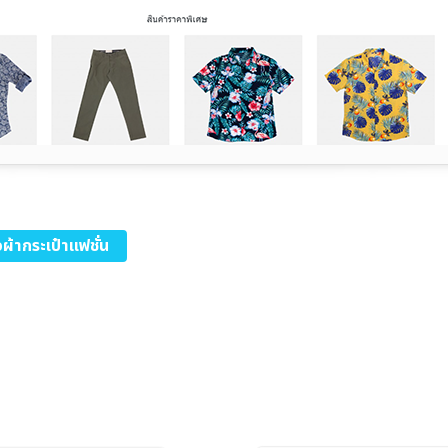
้อผ้ากระเป๋าแฟชั่น