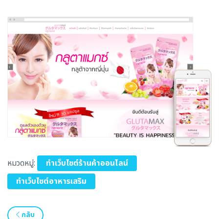
หมวดหมู่:
ทำเว็บไซต์ร้านค้าออนไลน์
ทำเว็บไซต์อาหารเสริม
กลับ