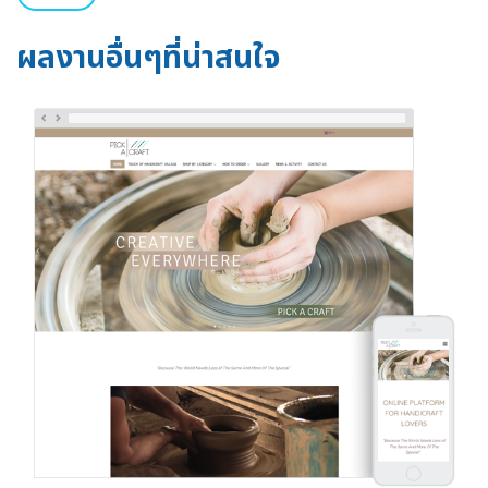
ผลงานอื่นๆที่น่าสนใจ