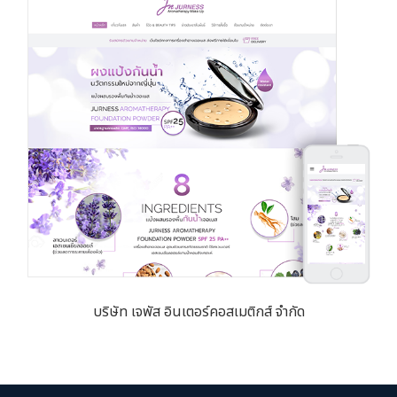
บริษัท เจพัส อินเตอร์คอสเมติกส์ จำกัด