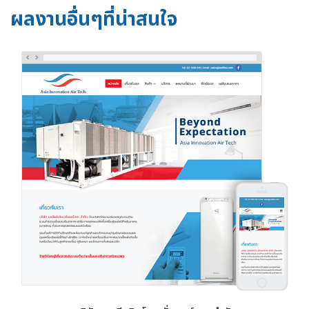
ผลงานอื่นๆที่น่าสนใจ