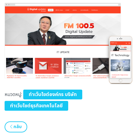
หมวดหมู่:
ทำเว็บไซต์องค์กร บริษัท
ทำเว็บไซต์ธุรกิจเทคโนโลยี
กลับ