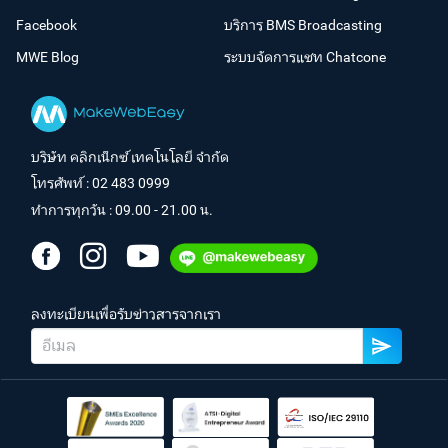
Facebook
บริการ BMS Broadcasting
MWE Blog
ระบบจัดการแชท Chatcone
บริษัท คลิกเน็กซ์ เทคโนโลยี จำกัด
โทรศัพท์ :
02 483 0999
ทำการทุกวัน : 09.00 - 21.00 น.
ลงทะเบียนเพื่อรับข่าวสารจากเรา