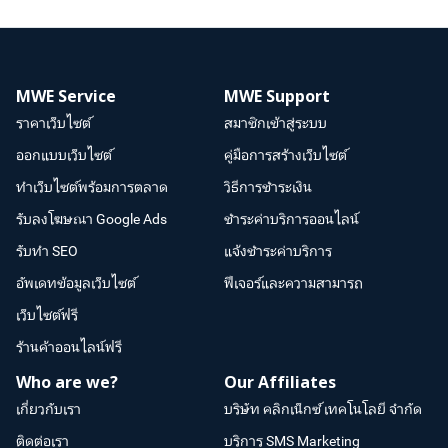
MWE Service
MWE Support
ราคาเว็บไซต์
สมาชิกเข้าสู่ระบบ
ออกแบบเว็บไซต์
คู่มือการสร้างเว็บไซต์
ทำเว็บไซต์พร้อมการตลาด
วิธีการชำระเงิน
รับลงโฆษณา Google Ads
ชำระค่าบริการออนไลน์
รับทำ SEO
แจ้งชำระค่าบริการ
อัพเดทข้อมูลเว็บไซต์
ฟีเจอร์และความสามารถ
เว็บไซต์ฟรี
ร้านค้าออนไลน์ฟรี
Who are we?
Our Affiliates
เกี่ยวกับเรา
บริษัท คลิกเน็กซ์ เทคโนโลยี จำกัด
ติดต่อเรา
บริการ SMS Marketing