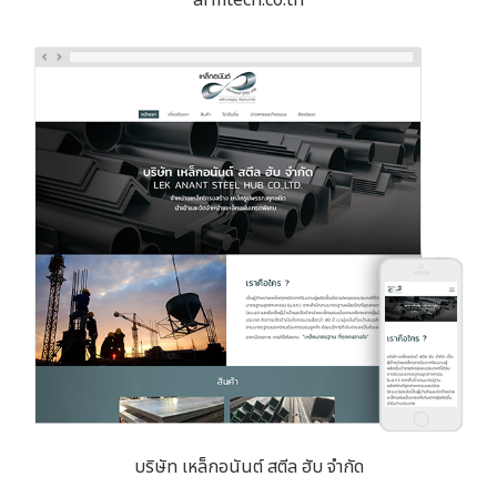
บริษัท เหล็กอนันต์ สตีล ฮับ จำกัด