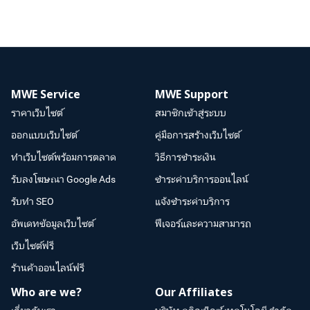
MWE Service
MWE Support
ราคาเว็บไซต์
สมาชิกเข้าสู่ระบบ
ออกแบบเว็บไซต์
คู่มือการสร้างเว็บไซต์
ทำเว็บไซต์พร้อมการตลาด
วิธีการชำระเงิน
รับลงโฆษณา Google Ads
ชำระค่าบริการออนไลน์
รับทำ SEO
แจ้งชำระค่าบริการ
อัพเดทข้อมูลเว็บไซต์
ฟีเจอร์และความสามารถ
เว็บไซต์ฟรี
ร้านค้าออนไลน์ฟรี
Who are we?
Our Affiliates