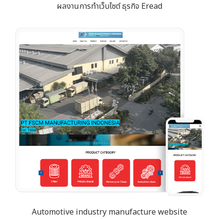
ผลงานการทำเว็บไซต์ ธุรกิจ Eread
Automotive industry manufacture website