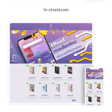
hi-shield.com