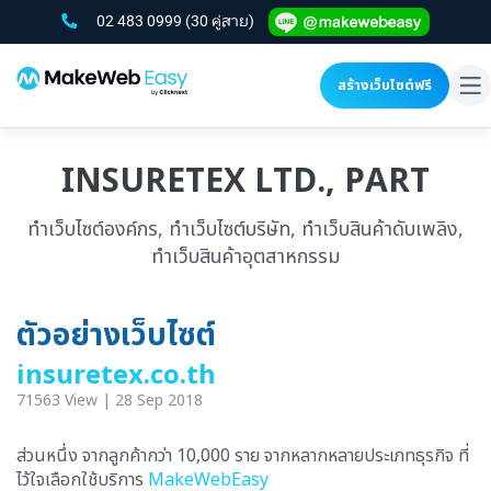
02 483 0999
(30 คู่สาย)
สร้างเว็บไซต์ฟรี
To
na
INSURETEX LTD., PART
ทำเว็บไซต์องค์กร, ทำเว็บไซต์บริษัท, ทำเว็บสินค้าดับเพลิง,
ทำเว็บสินค้าอุตสาหกรรม
ตัวอย่างเว็บไซต์
insuretex.co.th
71563 View | 28 Sep 2018
ส่วนหนึ่ง จากลูกค้ากว่า 10,000 ราย จากหลากหลายประเภทธุรกิจ ที่
ไว้ใจเลือกใช้บริการ
MakeWebEasy