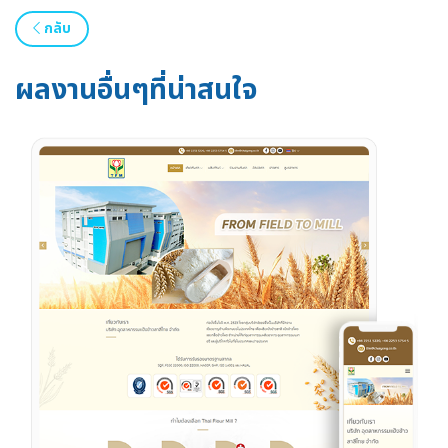
กลับ
ผลงานอื่นๆที่น่าสนใจ