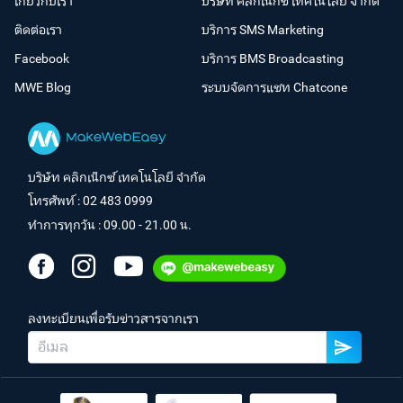
เกี่ยวกับเรา
บริษัท คลิกเน็กซ์ เทคโนโลยี จำกัด
ติดต่อเรา
บริการ SMS Marketing
Facebook
บริการ BMS Broadcasting
MWE Blog
ระบบจัดการแชท Chatcone
บริษัท คลิกเน็กซ์ เทคโนโลยี จำกัด
โทรศัพท์ :
02 483 0999
ทำการทุกวัน : 09.00 - 21.00 น.
ลงทะเบียนเพื่อรับข่าวสารจากเรา