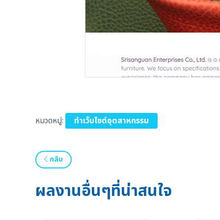
หมวดหมู่:
ทำเว็บไซต์อุตสาหกรรม
กลับ
ผลงานอื่นๆที่น่าสนใจ