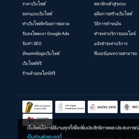
ราคาเว็บไซต์
สมาชิกเข้าสู่ระบบ
ออกแบบเว็บไซต์
คู่มือการสร้างเว็บไซต์
ทำเว็บไซต์พร้อมการตลาด
วิธีการชำระเงิน
รับลงโฆษณา Google Ads
ชำระค่าบริการออนไลน์
รับทำ SEO
แจ้งชำระค่าบริการ
อัพเดทข้อมูลเว็บไซต์
ฟีเจอร์และความสามารถ
เว็บไซต์ฟรี
ร้านค้าออนไลน์ฟรี
เว็บไซต์นี้มีการใช้งานคุกกี้เพื่อเพิ่มประสิทธิภาพและประสบการ
เป็นส่วนตัวและคุกกี้