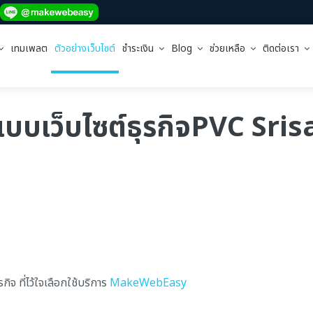
เทมเพลต
ตัวอย่างเว็บไซต์
ชำระเงิน
Blog
ช่วยเหลือ
ติดต่อเรา
บบเว็บไซต์ธุรกิจPVC Sr
จ ที่ไว้ใจเลือกใช้บริการ
MakeWebEasy