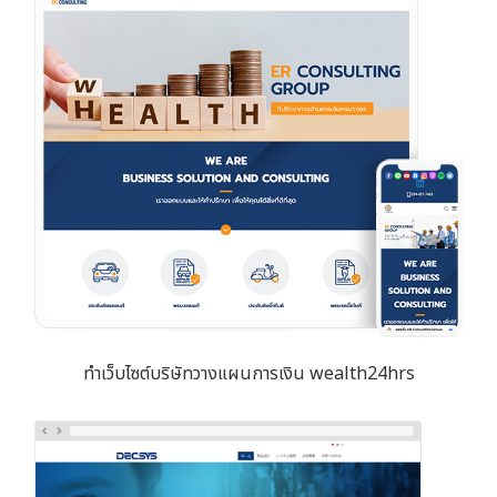
ทำเว็บไซต์บริษัทวางแผนการเงิน wealth24hrs