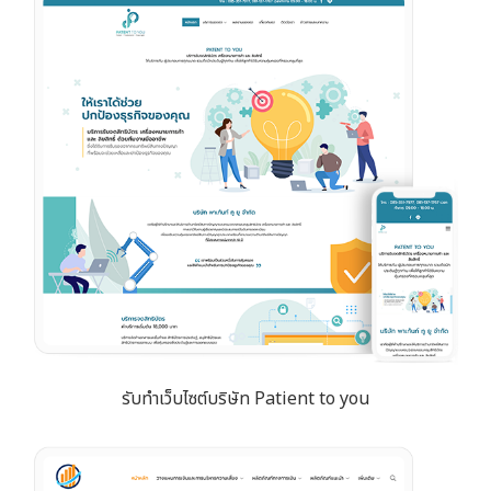
รับทำเว็บไซต์บริษัท Patient to you