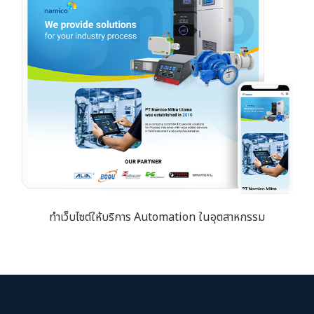
ทำเว็บไซต์ให้บริการ Automation ในอุตสาหกรรม