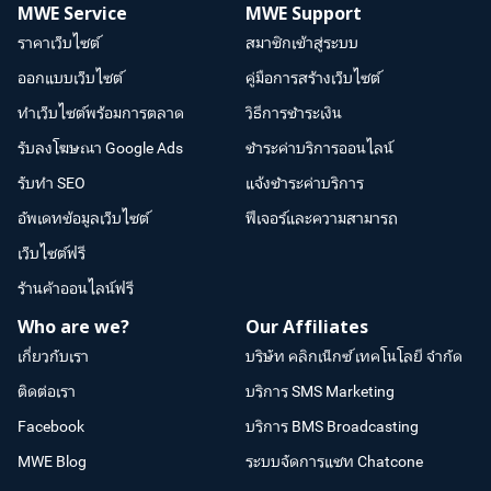
MWE Service
MWE Support
ราคาเว็บไซต์
สมาชิกเข้าสู่ระบบ
ออกแบบเว็บไซต์
คู่มือการสร้างเว็บไซต์
ทำเว็บไซต์พร้อมการตลาด
วิธีการชำระเงิน
รับลงโฆษณา Google Ads
ชำระค่าบริการออนไลน์
รับทำ SEO
แจ้งชำระค่าบริการ
อัพเดทข้อมูลเว็บไซต์
ฟีเจอร์และความสามารถ
เว็บไซต์ฟรี
ร้านค้าออนไลน์ฟรี
Who are we?
Our Affiliates
เกี่ยวกับเรา
บริษัท คลิกเน็กซ์ เทคโนโลยี จำกัด
ติดต่อเรา
บริการ SMS Marketing
Facebook
บริการ BMS Broadcasting
MWE Blog
ระบบจัดการแชท Chatcone