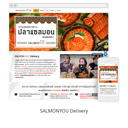
SALMONYOU Delivery