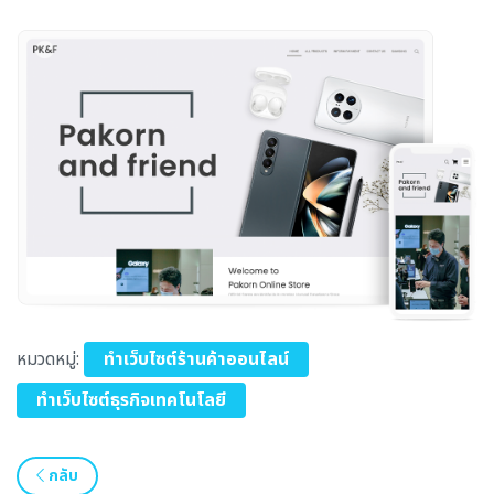
หมวดหมู่:
ทำเว็บไซต์ร้านค้าออนไลน์
ทำเว็บไซต์ธุรกิจเทคโนโลยี
กลับ