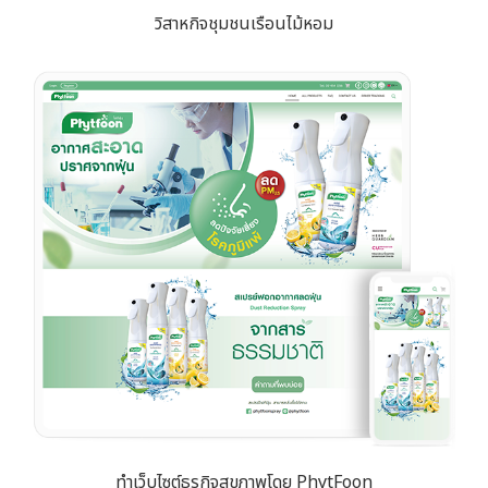
วิสาหกิจชุมชนเรือนไม้หอม
ทำเว็บไซต์ธุรกิจสุขภาพโดย PhytFoon