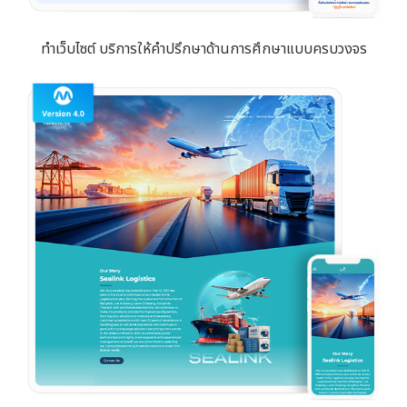
ทำเว็บไซต์ บริการให้คำปรึกษาด้านการศึกษาแบบครบวงจร