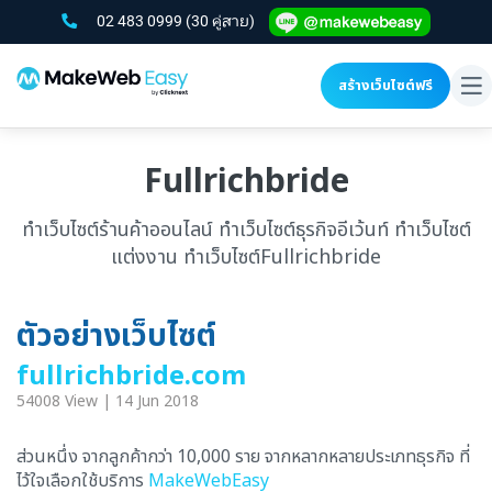
02 483 0999
(30 คู่สาย)
สร้างเว็บไซต์ฟรี
To
na
Fullrichbride
ทำเว็บไซต์ร้านค้าออนไลน์ ทำเว็บไซต์ธุรกิจอีเว้นท์ ทำเว็บไซต์
แต่งงาน ทำเว็บไซต์Fullrichbride
ตัวอย่างเว็บไซต์
fullrichbride.com
54008 View | 14 Jun 2018
ส่วนหนึ่ง จากลูกค้ากว่า 10,000 ราย จากหลากหลายประเภทธุรกิจ ที่
ไว้ใจเลือกใช้บริการ
MakeWebEasy