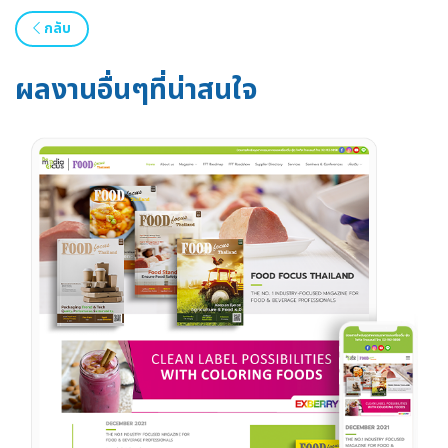
กลับ
ผลงานอื่นๆที่น่าสนใจ