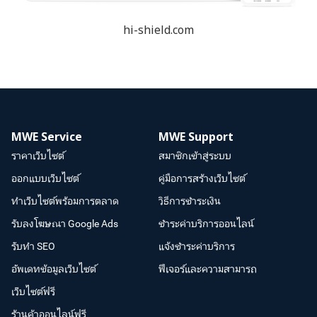
hi-shield.com
MWE Service
MWE Support
ราคาเว็บไซต์
สมาชิกเข้าสู่ระบบ
ออกแบบเว็บไซต์
คู่มือการสร้างเว็บไซต์
ทำเว็บไซต์พร้อมการตลาด
วิธีการชำระเงิน
รับลงโฆษณา Google Ads
ชำระค่าบริการออนไลน์
รับทำ SEO
แจ้งชำระค่าบริการ
อัพเดทข้อมูลเว็บไซต์
ฟีเจอร์และความสามารถ
เว็บไซต์ฟรี
ร้านค้าออนไลน์ฟรี