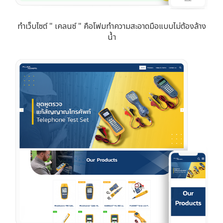
ทำเว็บไซต์ " เคลนซ์ " คือโฟมทำความสะอาดมือแบบไม่ต้องล้าง
น้ำ