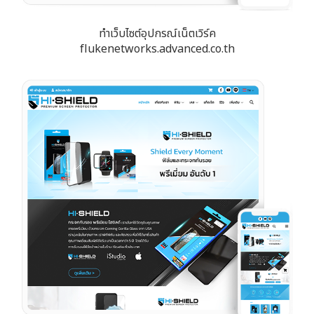
ทำเว็บไซต์อุปกรณ์เน็ตเวิร์ค
flukenetworks.advanced.co.th