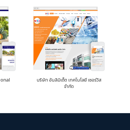
ional
บริษัท อันลิมิเต็ต เทคโนโลยี เซอร์วิส
จำกัด