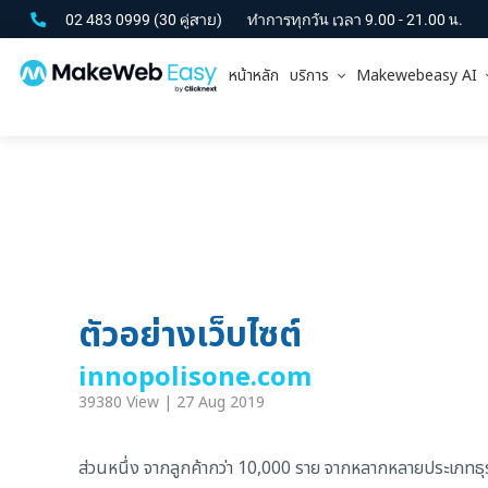
02 483 0999
(30 คู่สาย)
ทำการทุกวัน เวลา 9.00 - 21.00 น.
หน้าหลัก
บริการ
Makewebeasy AI
ตัวอย่างเว็บไซต์
innopolisone.com
39380 View | 27 Aug 2019
ส่วนหนึ่ง จากลูกค้ากว่า 10,000 ราย จากหลากหลายประเภทธุรกิ