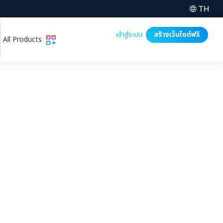
TH
เข้าสู่ระบบ
สร้างเว็บไซต์ฟรี
All Products