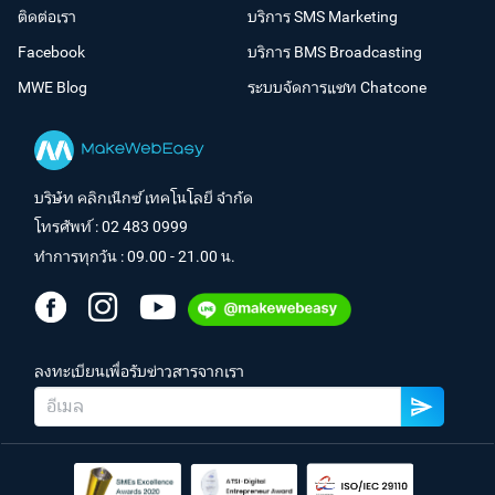
ติดต่อเรา
บริการ SMS Marketing
Facebook
บริการ BMS Broadcasting
MWE Blog
ระบบจัดการแชท Chatcone
บริษัท คลิกเน็กซ์ เทคโนโลยี จำกัด
โทรศัพท์ :
02 483 0999
ทำการทุกวัน : 09.00 - 21.00 น.
ลงทะเบียนเพื่อรับข่าวสารจากเรา