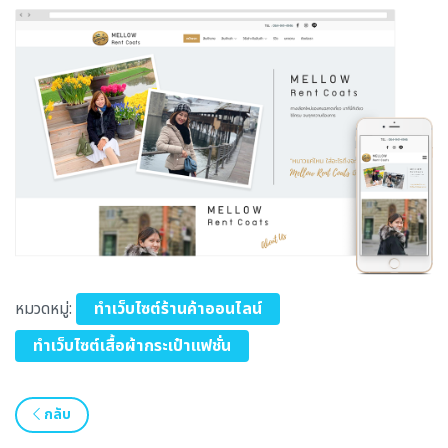
หมวดหมู่:
ทำเว็บไซต์ร้านค้าออนไลน์
ทำเว็บไซต์เสื้อผ้ากระเป๋าแฟชั่น
กลับ