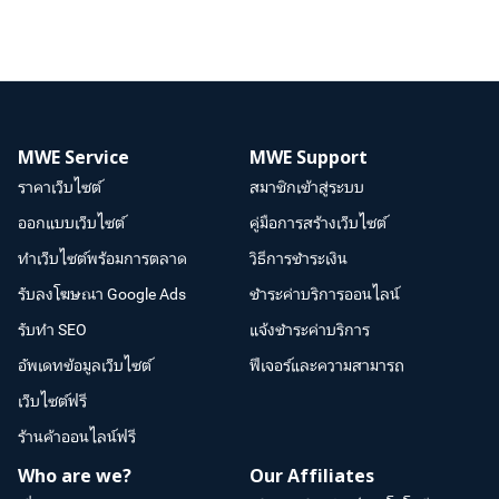
MWE Service
MWE Support
ราคาเว็บไซต์
สมาชิกเข้าสู่ระบบ
ออกแบบเว็บไซต์
คู่มือการสร้างเว็บไซต์
ทำเว็บไซต์พร้อมการตลาด
วิธีการชำระเงิน
รับลงโฆษณา Google Ads
ชำระค่าบริการออนไลน์
รับทำ SEO
แจ้งชำระค่าบริการ
อัพเดทข้อมูลเว็บไซต์
ฟีเจอร์และความสามารถ
เว็บไซต์ฟรี
ร้านค้าออนไลน์ฟรี
Who are we?
Our Affiliates