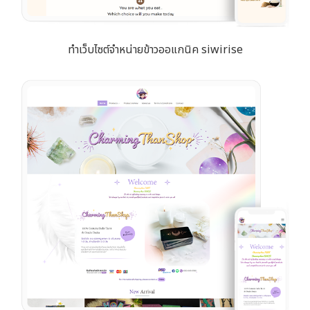
ทำเว็บไซต์จำหน่ายข้าวออแกนิค siwirise