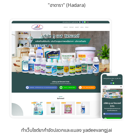
"ฮาดารา" (Hadara)
ทำเว็บไซต์ยากำจัดปลวกและแมลง yadeevangjai