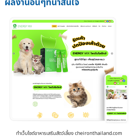
ผลงานอื่นๆที่น่าสนใจ
ทำเว็บไซต์อาหารเสริมสัตว์เลี้ยง cheironthailand.com