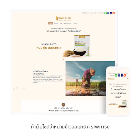
ทำเว็บไซต์จำหน่ายข้าวออแกนิค siwirise