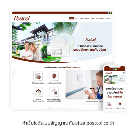
ทำเว็บไซต์ระบบสัญญาณกันขโมย postcol.co.th