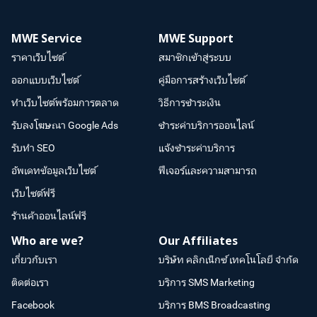
MWE Service
MWE Support
ราคาเว็บไซต์
สมาชิกเข้าสู่ระบบ
ออกแบบเว็บไซต์
คู่มือการสร้างเว็บไซต์
ทำเว็บไซต์พร้อมการตลาด
วิธีการชำระเงิน
รับลงโฆษณา Google Ads
ชำระค่าบริการออนไลน์
รับทำ SEO
แจ้งชำระค่าบริการ
อัพเดทข้อมูลเว็บไซต์
ฟีเจอร์และความสามารถ
เว็บไซต์ฟรี
ร้านค้าออนไลน์ฟรี
Who are we?
Our Affiliates
เกี่ยวกับเรา
บริษัท คลิกเน็กซ์ เทคโนโลยี จำกัด
ติดต่อเรา
บริการ SMS Marketing
Facebook
บริการ BMS Broadcasting