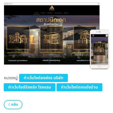
หมวดหมู่:
ทำเว็บไซต์องค์กร บริษัท
ทำเว็บไซต์รีสอร์ท โรงแรม
ทำเว็บไซต์ตกแต่งบ้าน
กลับ