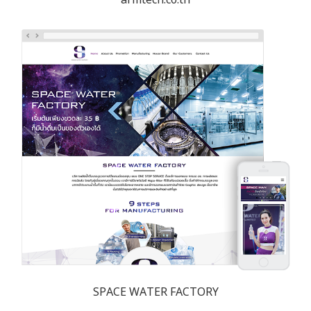
SPACE WATER FACTORY