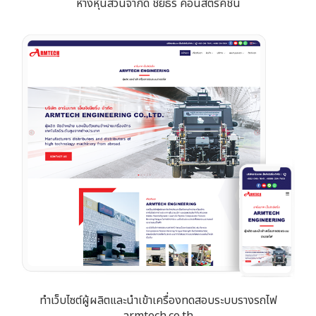
ห้างหุ้นส่วนจำกัด ชัยธร คอนสตรัคชั่น
ทำเว็บไซต์ผู้ผลิตและนำเข้าเครื่องทดสอบระบบรางรถไฟ
armtech.co.th