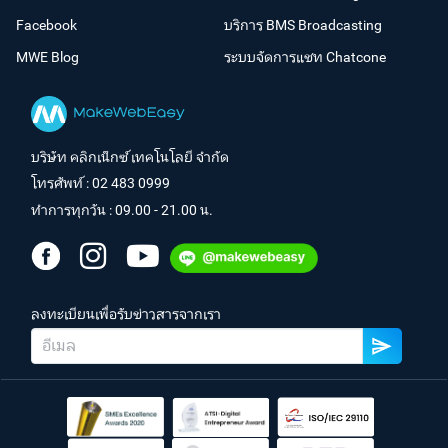
Facebook
บริการ BMS Broadcasting
MWE Blog
ระบบจัดการแชท Chatcone
บริษัท คลิกเน็กซ์ เทคโนโลยี จำกัด
โทรศัพท์ :
02 483 0999
ทำการทุกวัน : 09.00 - 21.00 น.
ลงทะเบียนเพื่อรับข่าวสารจากเรา