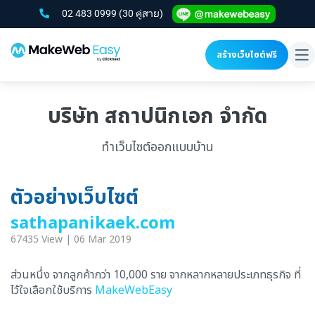
02 483 0999
(30 คู่สาย)
สร้างเว็บไซต์ฟรี
To
na
บริษัท สถาปนิกเอก จำกัด
ทำเว็บไซต์ออกแบบบ้าน
ตัวอย่างเว็บไซต์
sathapanikaek.com
67435 View | 06 Mar 2019
ส่วนหนึ่ง จากลูกค้ากว่า 10,000 ราย จากหลากหลายประเภทธุรกิจ ที่
ไว้ใจเลือกใช้บริการ
MakeWebEasy