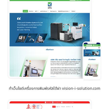
ทำเว็บไซต์เครื่องการพิมพ์รหัสใต้ฝา vision-i-solution.com