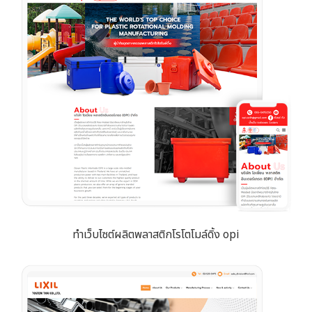
ทำเว็บไซต์ผลิตพลาสติกโรโตโมล์ดิ้ง opi