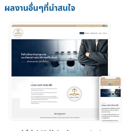
ผลงานอื่นๆที่น่าสนใจ