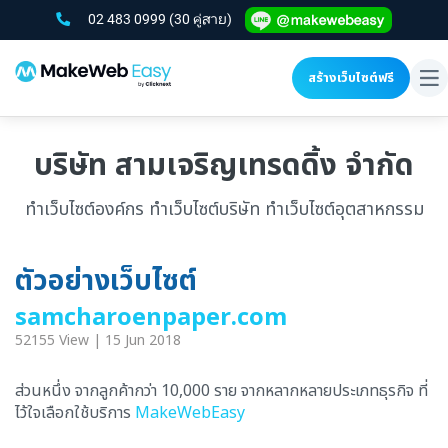
02 483 0999
(30 คู่สาย)
สร้างเว็บไซต์ฟรี
To
na
บริษัท สามเจริญเทรดดิ้ง จำกัด
ทำเว็บไซต์องค์กร ทำเว็บไซต์บริษัท ทำเว็บไซต์อุตสาหกรรม
ตัวอย่างเว็บไซต์
samcharoenpaper.com
52155 View | 15 Jun 2018
ส่วนหนึ่ง จากลูกค้ากว่า 10,000 ราย จากหลากหลายประเภทธุรกิจ ที่
ไว้ใจเลือกใช้บริการ
MakeWebEasy