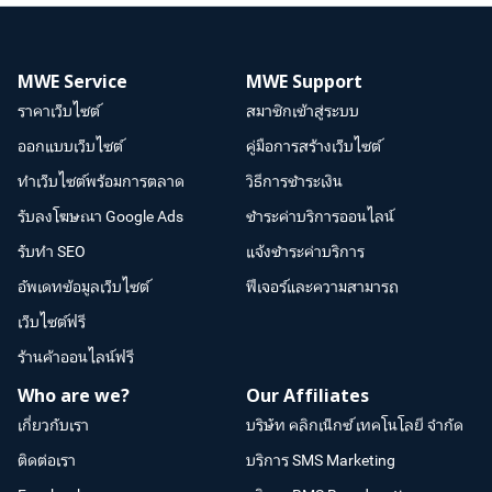
MWE Service
MWE Support
ราคาเว็บไซต์
สมาชิกเข้าสู่ระบบ
ออกแบบเว็บไซต์
คู่มือการสร้างเว็บไซต์
ทำเว็บไซต์พร้อมการตลาด
วิธีการชำระเงิน
รับลงโฆษณา Google Ads
ชำระค่าบริการออนไลน์
รับทำ SEO
แจ้งชำระค่าบริการ
อัพเดทข้อมูลเว็บไซต์
ฟีเจอร์และความสามารถ
เว็บไซต์ฟรี
ร้านค้าออนไลน์ฟรี
Who are we?
Our Affiliates
เกี่ยวกับเรา
บริษัท คลิกเน็กซ์ เทคโนโลยี จำกัด
ติดต่อเรา
บริการ SMS Marketing