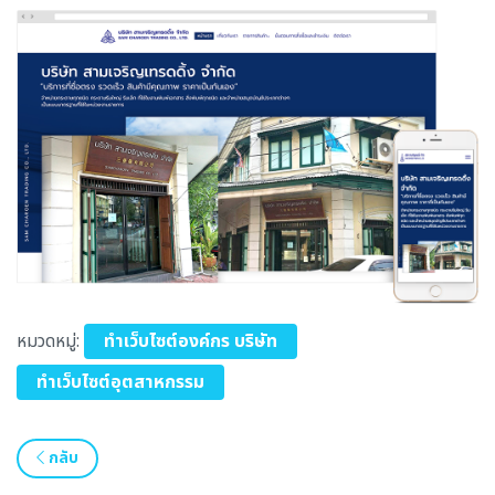
หมวดหมู่:
ทำเว็บไซต์องค์กร บริษัท
ทำเว็บไซต์อุตสาหกรรม
กลับ