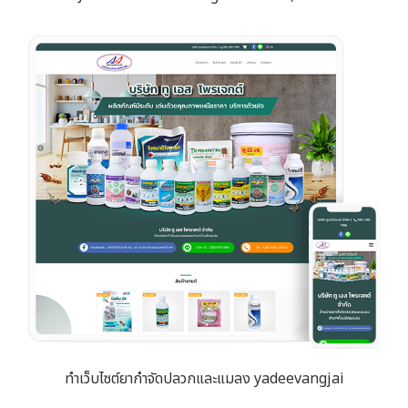
ทำเว็บไซต์ยากำจัดปลวกและแมลง yadeevangjai