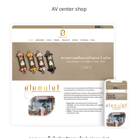
AV center shop