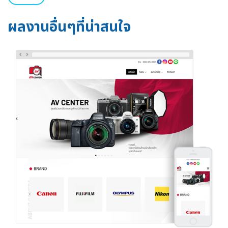
ผลงานอื่นๆที่น่าสนใจ