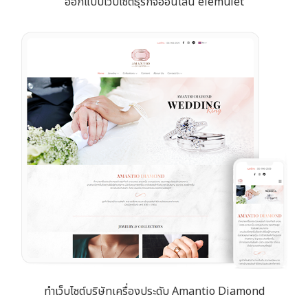
ออกแบบเว็บไซต์ธุรกิจออนไลน์ elemulet
ทำเว็บไซต์บริษัทเครื่องประดับ Amantio Diamond