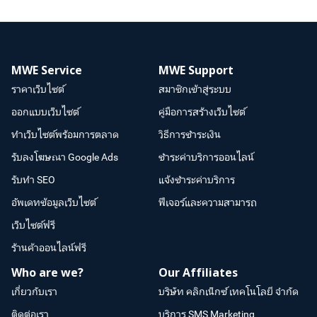
MWE Service
MWE Support
ราคาเว็บไซต์
สมาชิกเข้าสู่ระบบ
ออกแบบเว็บไซต์
คู่มือการสร้างเว็บไซต์
ทำเว็บไซต์พร้อมการตลาด
วิธีการชำระเงิน
รับลงโฆษณา Google Ads
ชำระค่าบริการออนไลน์
รับทำ SEO
แจ้งชำระค่าบริการ
อัพเดทข้อมูลเว็บไซต์
ฟีเจอร์และความสามารถ
เว็บไซต์ฟรี
ร้านค้าออนไลน์ฟรี
Who are we?
Our Affiliates
เกี่ยวกับเรา
บริษัท คลิกเน็กซ์ เทคโนโลยี จำกัด
ติดต่อเรา
บริการ SMS Marketing