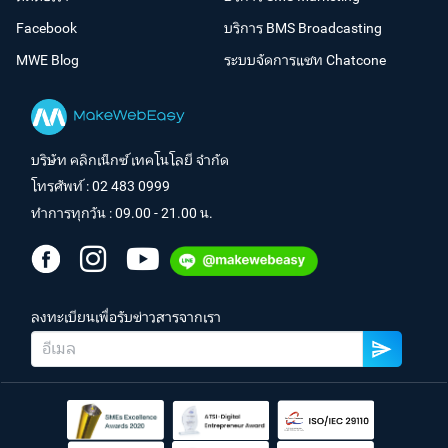
Facebook
บริการ BMS Broadcasting
MWE Blog
ระบบจัดการแชท Chatcone
บริษัท คลิกเน็กซ์ เทคโนโลยี จำกัด
โทรศัพท์ :
02 483 0999
ทำการทุกวัน : 09.00 - 21.00 น.
ลงทะเบียนเพื่อรับข่าวสารจากเรา