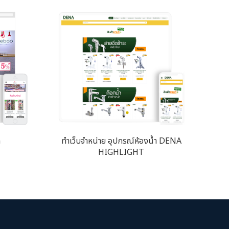
m
ทำเว็บจำหน่าย อุปกรณ์ห้องน้ำ DENA
HIGHLIGHT