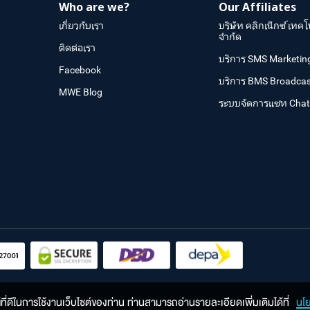
Who are we?
Our Affiliates
เกี่ยวกับเรา
บริษัท คลิกเน็กซ์ เทคโ
จำกัด
ติดต่อเรา
บริการ SMS Marketin
Facebook
บริการ BMS Broadcas
MWE Blog
ระบบจัดการแชท Cha
ณ์ที่ดีในการใช้งานเว็บไซต์ของท่าน ท่านสามารถอ่านรายละเอียดเพิ่มเติมได้ที่
นโ