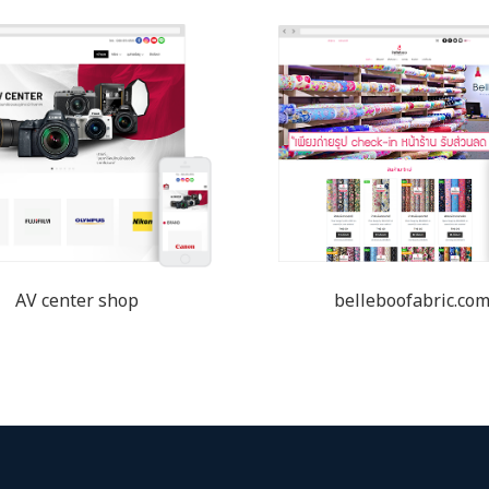
AV center shop
belleboofabric.co