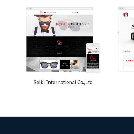
Seiki International Co.,Ltd