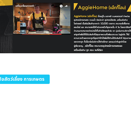
กิจสัตว์เลี้ยง การเกษตร