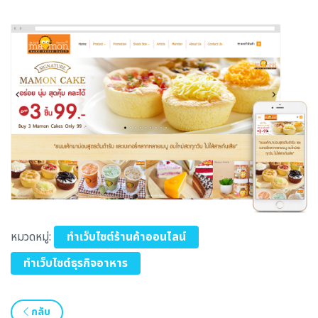
หมวดหมู่:
ทำเว็บไซต์ร้านค้าออนไลน์
ทำเว็บไซต์ธุรกิจอาหาร
กลับ