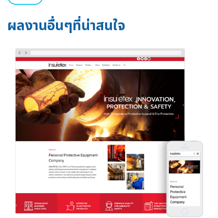
ผลงานอื่นๆที่น่าสนใจ