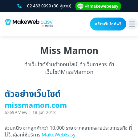
02 483 0999
(30 คู่สาย)
สร้างเว็บไซต์ฟรี
To
na
Miss Mamon
ทำเว็บไซต์ร้านค้าออนไลน์ ทำเว็บอาหาร ทำ
เว็บไซต์MissMamon
ตัวอย่างเว็บไซต์
missmamon.com
62699 View | 18 Jun 2018
ส่วนหนึ่ง จากลูกค้ากว่า 10,000 ราย จากหลากหลายประเภทธุรกิจ ที่
ไว้ใจเลือกใช้บริการ
MakeWebEasy