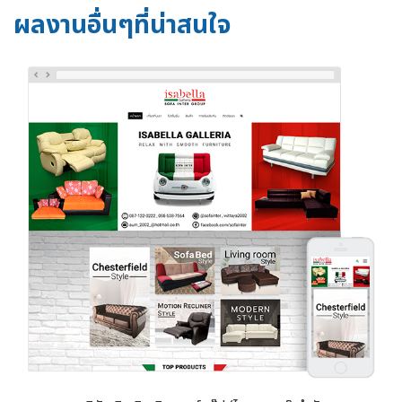
ผลงานอื่นๆที่น่าสนใจ