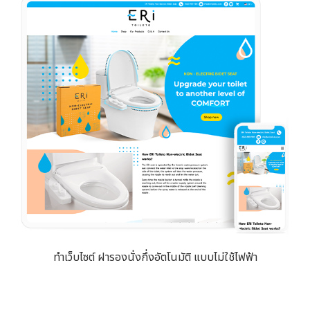
ทำเว็บไซต์ ฝารองนั่งกึ่งอัตโนมัติ แบบไม่ใช้ไฟฟ้า