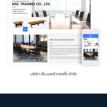
บริษัท เอ็ม.เอส.ซี.เทรดดิ้ง จำกัด