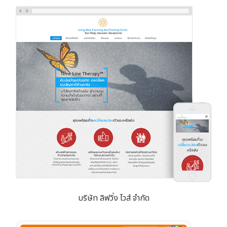
บริษัท ลิฟวิ่ง ไวส์ จำกัด