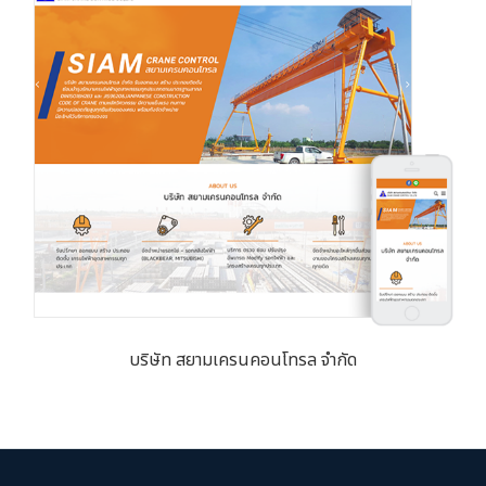
บริษัท สยามเครนคอนโทรล จำกัด