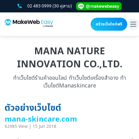
02 483 0999
(30 คู่สาย)
สร้างเว็บไซต์ฟรี
To
na
MANA NATURE
INNOVATION CO.,LTD.
ทำเว็บไซต์ร้านค้าออนไลน์ ทำเว็บไซต์เครื่องสำอาง ทำ
เว็บไซต์Manaskincare
ตัวอย่างเว็บไซต์
mana-skincare.com
62985 View | 15 Jun 2018