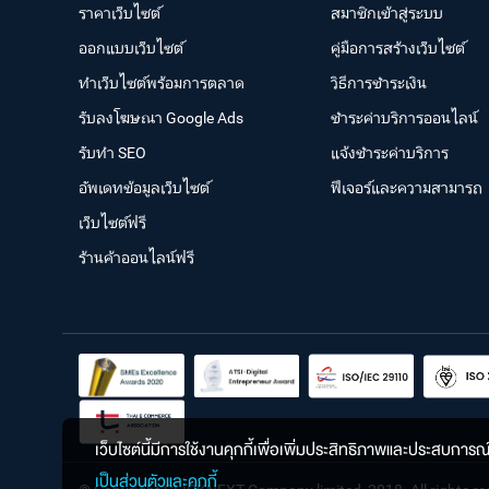
ราคาเว็บไซต์
สมาชิกเข้าสู่ระบบ
ออกแบบเว็บไซต์
คู่มือการสร้างเว็บไซต์
ทำเว็บไซต์พร้อมการตลาด
วิธีการชำระเงิน
รับลงโฆษณา Google Ads
ชำระค่าบริการออนไลน์
รับทำ SEO
แจ้งชำระค่าบริการ
อัพเดทข้อมูลเว็บไซต์
ฟีเจอร์และความสามารถ
เว็บไซต์ฟรี
ร้านค้าออนไลน์ฟรี
เว็บไซต์นี้มีการใช้งานคุกกี้เพื่อเพิ่มประสิทธิภาพและประสบการ
เป็นส่วนตัวและคุกกี้