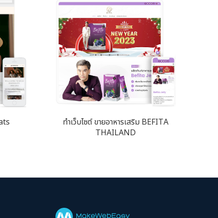
ats
ทำเว็บไซต์ ขายอาหารเสริม BEFITA
THAILAND