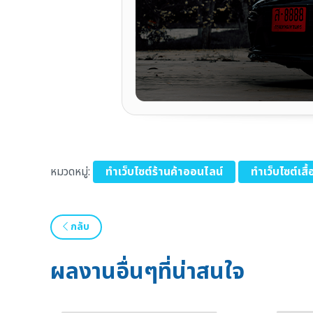
หมวดหมู่:
ทำเว็บไซต์ร้านค้าออนไลน์
ทำเว็บไซต์เสื
กลับ
ผลงานอื่นๆที่น่าสนใจ