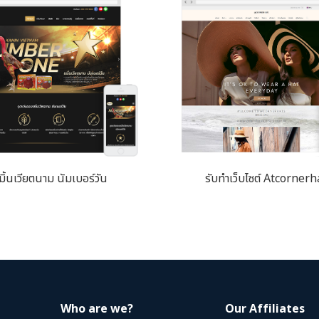
มิ้นเวียตนาม นัมเบอร์วัน
รับทำเว็บไซต์ Atcornerh
Who are we?
Our Affiliates