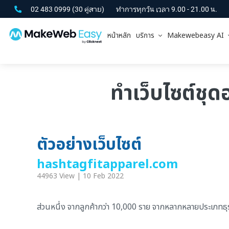
02 483 0999
(30 คู่สาย)
ทำการทุกวัน เวลา 9.00 - 21.00 น.
หน้าหลัก
บริการ
Makewebeasy AI
ทำเว็บไซต์ช
ตัวอย่างเว็บไซต์
hashtagfitapparel.com
44963 View | 10 Feb 2022
ส่วนหนึ่ง จากลูกค้ากว่า 10,000 ราย จากหลากหลายประเภทธุรกิ