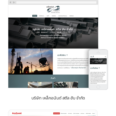
บริษัท เหล็กอนันต์ สตีล ฮับ จำกัด