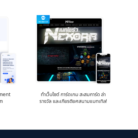
cument
ทำเว็บไซต์ การ์ดเกม สะสมการ์ด ล่า
m
รางวัล และเกียรติยศสนามแบทเทิล!