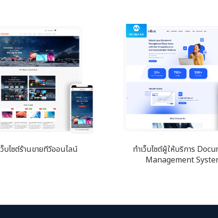
ว็บไซต์ร้านขายทีวีออนไลน์
ทำเว็บไซต์ผู้ให้บริการ Do
Management Syste