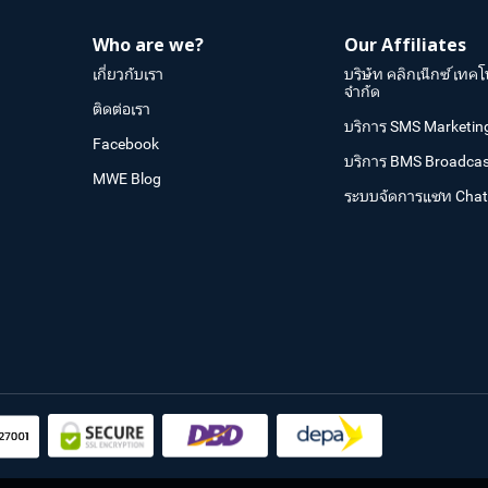
Who are we?
Our Affiliates
เกี่ยวกับเรา
บริษัท คลิกเน็กซ์ เทคโ
จำกัด
ติดต่อเรา
บริการ SMS Marketin
Facebook
บริการ BMS Broadcas
MWE Blog
ระบบจัดการแชท Cha