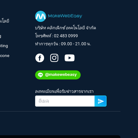
นโลยี
บริษัท คลิกเน็กซ์ เทคโนโลยี จำกัด
g
โทรศัพท์ :
02 483 0999
ทำการทุกวัน : 09.00 - 21.00 น.
ting
tcone
ลงทะเบียนเพื่อรับข่าวสารจากเรา