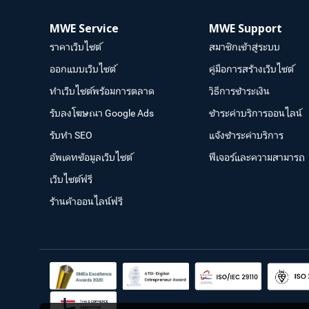
MWE Service
MWE Support
ราคาเว็บไซต์
สมาชิกเข้าสู่ระบบ
ออกแบบเว็บไซต์
คู่มือการสร้างเว็บไซต์
ทำเว็บไซต์พร้อมการตลาด
วิธีการชำระเงิน
รับลงโฆษณา Google Ads
ชำระค่าบริการออนไลน์
รับทำ SEO
แจ้งชำระค่าบริการ
อัพเดทข้อมูลเว็บไซต์
ฟีเจอร์และความสามารถ
เว็บไซต์ฟรี
ร้านค้าออนไลน์ฟรี