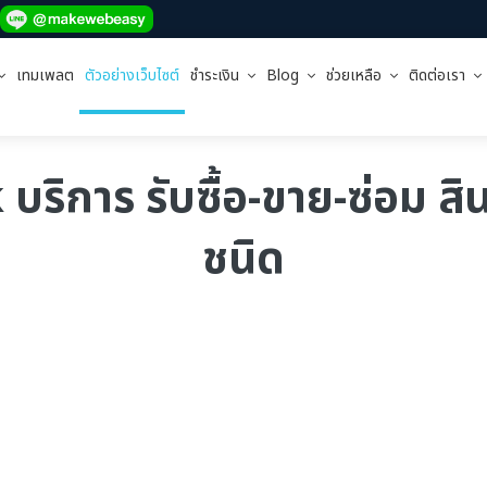
เทมเพลต
ตัวอย่างเว็บไซต์
ชำระเงิน
Blog
ช่วยเหลือ
ติดต่อเรา
ิการ รับซื้อ-ขาย-ซ่อม สิน
ชนิด