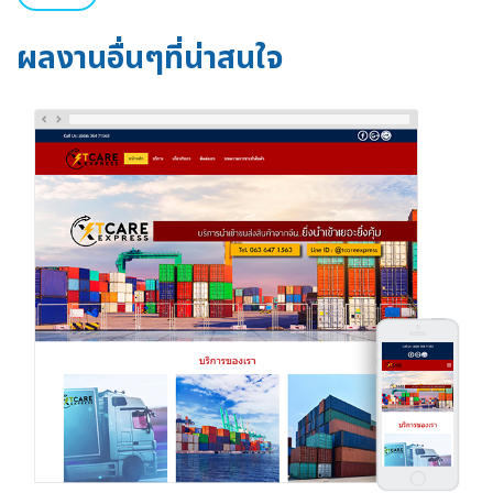
ผลงานอื่นๆที่น่าสนใจ