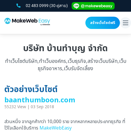
02 483 0999
(30 คู่สาย)
สร้างเว็บไซต์ฟรี
To
na
บริษัท บ้านทำบุญ จำกัด
ทำเว็บไซต์บริษัท,ทำเว็บองค์กร,เว็บธุรกิจ,สร้างเว็บบริษัท,เว็บ
ธุรกิจอาหาร,เว็บรับจัดเลี้ยง
ตัวอย่างเว็บไซต์
baanthumboon.com
55232 View | 03 Sep 2018
ส่วนหนึ่ง จากลูกค้ากว่า 10,000 ราย จากหลากหลายประเภทธุรกิจ ที่
ไว้ใจเลือกใช้บริการ
MakeWebEasy