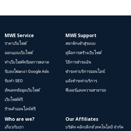
MWE Service
MWE Support
ราคาเว็บไซต์
สมาชิกเข้าสู่ระบบ
ออกแบบเว็บไซต์
คู่มือการสร้างเว็บไซต์
ทำเว็บไซต์พร้อมการตลาด
วิธีการชำระเงิน
รับลงโฆษณา Google Ads
ชำระค่าบริการออนไลน์
รับทำ SEO
แจ้งชำระค่าบริการ
อัพเดทข้อมูลเว็บไซต์
ฟีเจอร์และความสามารถ
เว็บไซต์ฟรี
ร้านค้าออนไลน์ฟรี
Who are we?
Our Affiliates
เกี่ยวกับเรา
บริษัท คลิกเน็กซ์ เทคโนโลยี จำกัด