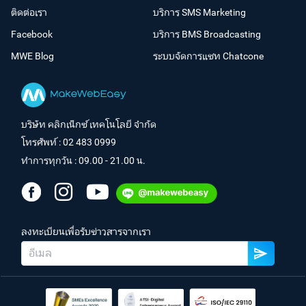
ติดต่อเรา
บริการ SMS Marketing
Facebook
บริการ BMS Broadcasting
MWE Blog
ระบบจัดการแชท Chatcone
บริษัท คลิกเน็กซ์ เทคโนโลยี จำกัด
โทรศัพท์ :
02 483 0999
ทำการทุกวัน : 09.00 - 21.00 น.
ลงทะเบียนเพื่อรับข่าวสารจากเรา