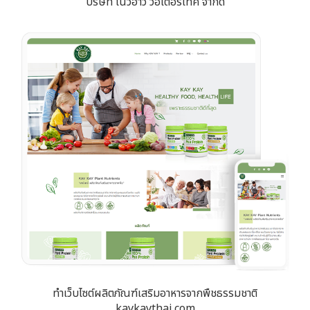
บริษัท โนว์ฮาว วอเตอร์เทค จำกัด
ทำเว็บไซต์ผลิตภัณฑ์เสริมอาหารจากพืชธรรมชาติ
kaykaythai.com