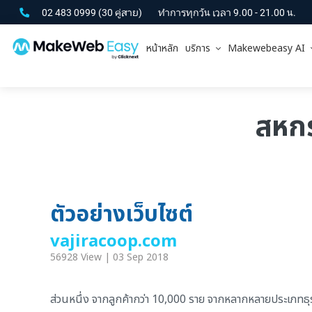
02 483 0999
(30 คู่สาย)
ทำการทุกวัน เวลา 9.00 - 21.00 น.
หน้าหลัก
บริการ
Makewebeasy AI
สหกร
ตัวอย่างเว็บไซต์
vajiracoop.com
56928 View | 03 Sep 2018
ส่วนหนึ่ง จากลูกค้ากว่า 10,000 ราย จากหลากหลายประเภทธุรกิ