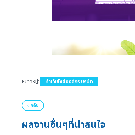
หมวดหมู่:
ทำเว็บไซต์องค์กร บริษัท
กลับ
ผลงานอื่นๆที่น่าสนใจ