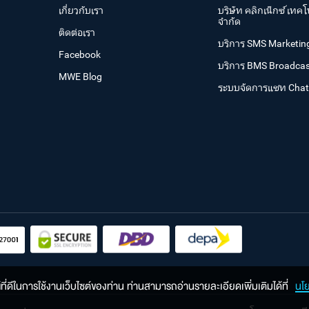
เกี่ยวกับเรา
บริษัท คลิกเน็กซ์ เทคโ
จำกัด
ติดต่อเรา
บริการ SMS Marketin
Facebook
บริการ BMS Broadcas
MWE Blog
ระบบจัดการแชท Cha
ณ์ที่ดีในการใช้งานเว็บไซต์ของท่าน ท่านสามารถอ่านรายละเอียดเพิ่มเติมได้ที่
นโ