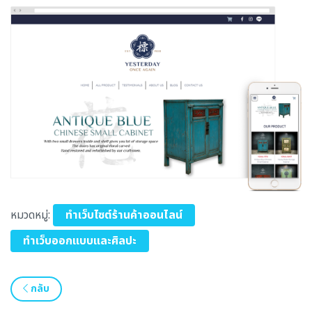
หมวดหมู่:
ทำเว็บไซต์ร้านค้าออนไลน์
ทำเว็บออกแบบและศิลปะ
กลับ