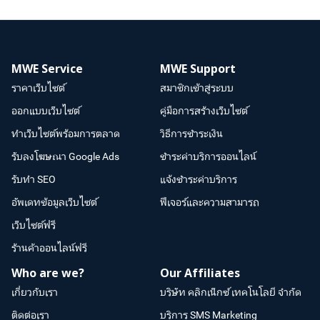
MWE Service
MWE Support
ราคาเว็บไซต์
สมาชิกเข้าสู่ระบบ
ออกแบบเว็บไซต์
คู่มือการสร้างเว็บไซต์
ทำเว็บไซต์พร้อมการตลาด
วิธีการชำระเงิน
รับลงโฆษณา Google Ads
ชำระค่าบริการออนไลน์
รับทำ SEO
แจ้งชำระค่าบริการ
อัพเดทข้อมูลเว็บไซต์
ฟีเจอร์และความสามารถ
เว็บไซต์ฟรี
ร้านค้าออนไลน์ฟรี
Who are we?
Our Affiliates
เกี่ยวกับเรา
บริษัท คลิกเน็กซ์ เทคโนโลยี จำกัด
ติดต่อเรา
บริการ SMS Marketing