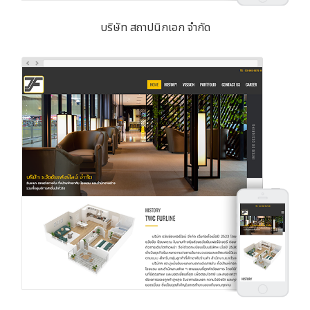
บริษัท สถาปนิกเอก จำกัด