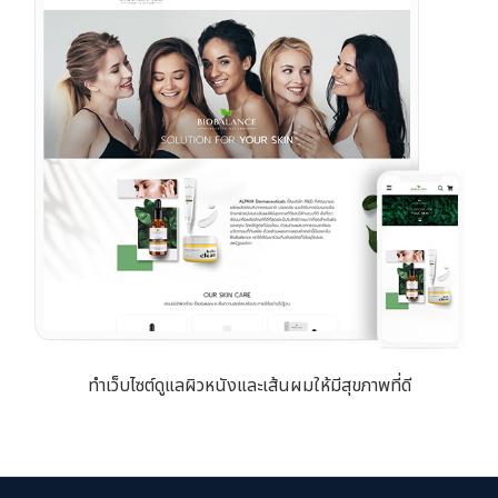
ทำเว็บไซต์ดูแลผิวหนังและเส้นผมให้มีสุขภาพที่ดี