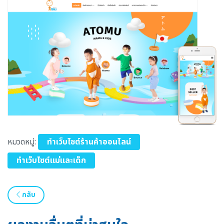
หมวดหมู่:
ทำเว็บไซต์ร้านค้าออนไลน์
ทำเว็บไซต์แม่และเด็ก
กลับ