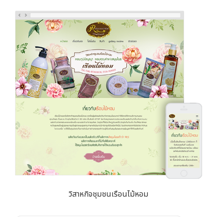
วิสาหกิจชุมชนเรือนไม้หอม