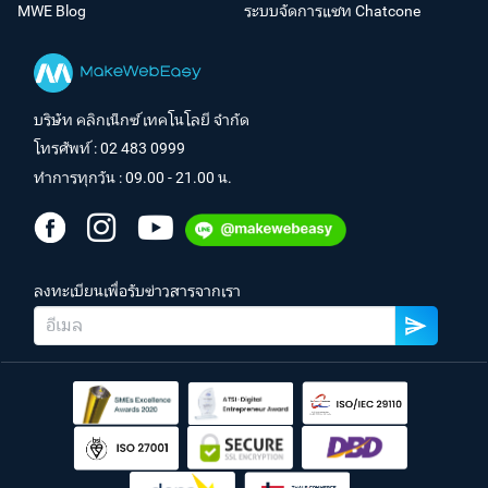
MWE Blog
ระบบจัดการแชท Chatcone
บริษัท คลิกเน็กซ์ เทคโนโลยี จำกัด
โทรศัพท์ :
02 483 0999
ทำการทุกวัน : 09.00 - 21.00 น.
ลงทะเบียนเพื่อรับข่าวสารจากเรา