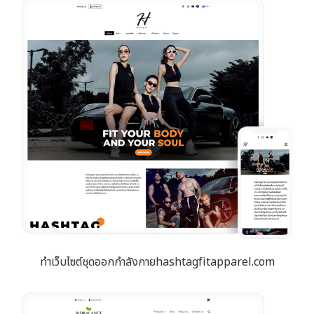
ทำเว็บไซต์ชุดออกกำลังกายhashtagfitapparel.com