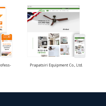
profess-
Prapatsiri Equipment Co., Ltd.