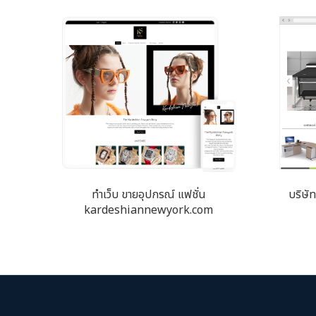
ทำเว็บ ขายอุปกรณ์ แฟชั่น
บริษั
kardeshiannewyork.com