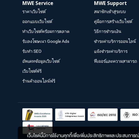
MWE Service
MWE Support
ราคาเว็บไซต์
สมาชิกเข้าสู่ระบบ
ออกแบบเว็บไซต์
คู่มือการสร้างเว็บไซต์
ทำเว็บไซต์พร้อมการตลาด
วิธีการชำระเงิน
รับลงโฆษณา Google Ads
ชำระค่าบริการออนไลน์
รับทำ SEO
แจ้งชำระค่าบริการ
อัพเดทข้อมูลเว็บไซต์
ฟีเจอร์และความสามารถ
เว็บไซต์ฟรี
ร้านค้าออนไลน์ฟรี
เว็บไซต์นี้มีการใช้งานคุกกี้เพื่อเพิ่มประสิทธิภาพและประสบการ