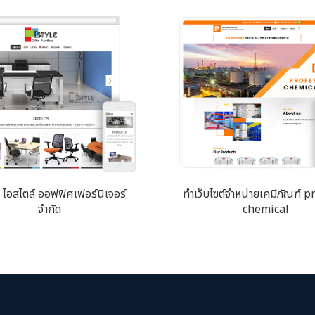
ท ไอสไตล์ ออฟฟิศเฟอร์นิเจอร์
ทำเว็บไซต์จำหน่ายเคมีภัณฑ์ 
จำกัด
chemical