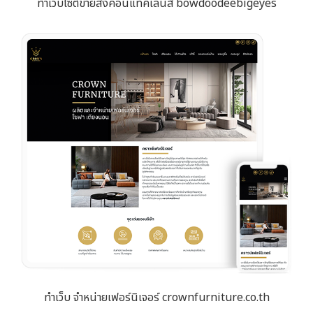
ทำเว็บไซต์ขายส่งคอนแทคเลนส์ bowdoodeebigeyes
ทำเว็บ จำหน่ายเฟอร์นิเจอร์ crownfurniture.co.th