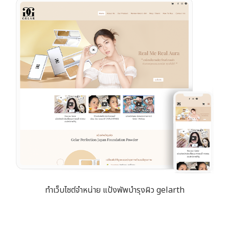
ทำเว็บไซต์จำหน่าย แป้งพัพบำรุงผิว gelarth