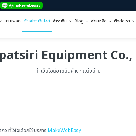
เทมเพลต
ตัวอย่างเว็บไซต์
ชำระเงิน
Blog
ช่วยเหลือ
ติดต่อเรา
patsiri Equipment Co., 
ทำเว็บไซต์ขายสินค้าตกแต่งบ้าน
จ ที่ไว้ใจเลือกใช้บริการ
MakeWebEasy