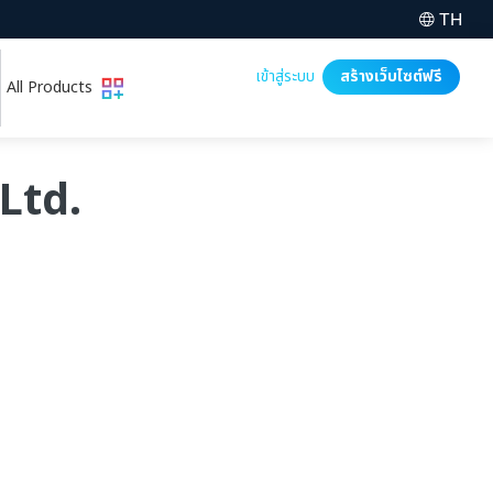
TH
เข้าสู่ระบบ
สร้างเว็บไซต์ฟรี
All Products
Ltd.