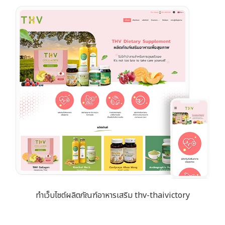
ทำเว็บไซต์ผลิตภัณฑ์อาหารเสริม thv-thaivictory