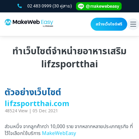
02 483 0999
(30 คู่สาย)
สร้างเว็บไซต์ฟรี
To
na
ทำเว็บไซต์จำหน่ายอาหารเสริม
lifzsportthai
ตัวอย่างเว็บไซต์
lifzsportthai.com
48524 View | 05 Dec 2021
ส่วนหนึ่ง จากลูกค้ากว่า 10,000 ราย จากหลากหลายประเภทธุรกิจ ที่
ไว้ใจเลือกใช้บริการ
MakeWebEasy