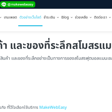
เทมเพลต
ตัวอย่างเว็บไซต์
ชำระเงิน
Blog
ช่วยเหลือ
ติดต่อเรา
ค้า และของที่ระลึกสโมสรแม
ยสินค้า และของที่ระลึกอย่างเป็นทางการของสโมสรฟุตบอลแมนเชส
จ ที่ไว้ใจเลือกใช้บริการ
MakeWebEasy