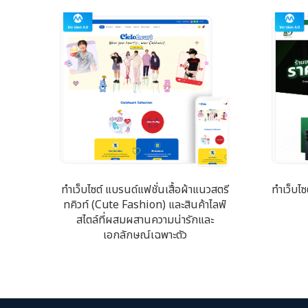
ทำเว็บไซต์ แบรนด์แฟชั่นเสื้อผ้าแนวสตรี
ทำเว็บไซ
ทคิวท์ (Cute Fashion) และสินค้าไลฟ์
สไตล์ที่ผสมผสานความน่ารักและ
เอกลักษณ์เฉพาะตัว