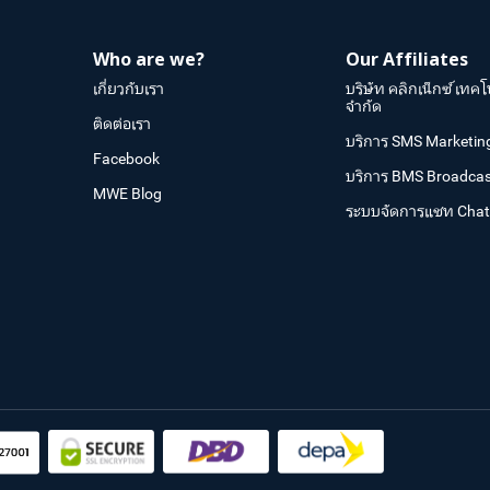
Who are we?
Our Affiliates
เกี่ยวกับเรา
บริษัท คลิกเน็กซ์ เทคโ
จำกัด
ติดต่อเรา
บริการ SMS Marketin
Facebook
บริการ BMS Broadcas
MWE Blog
ระบบจัดการแชท Cha