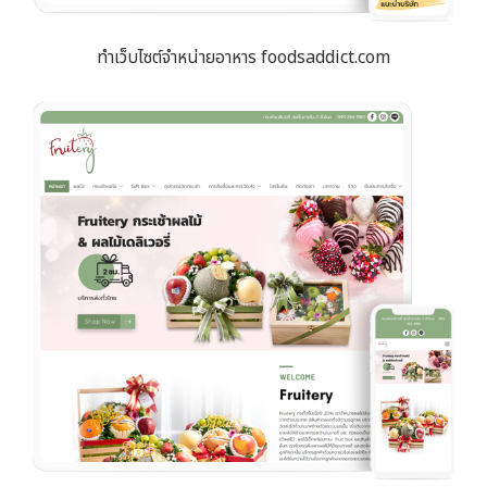
ทำเว็บไซต์จำหน่ายอาหาร foodsaddict.com