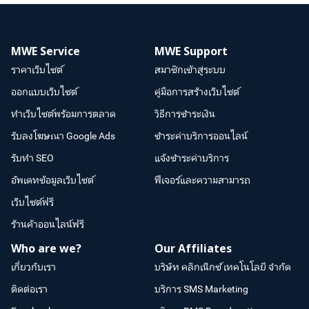
MWE Service
MWE Support
ราคาเว็บไซต์
สมาชิกเข้าสู่ระบบ
ออกแบบเว็บไซต์
คู่มือการสร้างเว็บไซต์
ทำเว็บไซต์พร้อมการตลาด
วิธีการชำระเงิน
รับลงโฆษณา Google Ads
ชำระค่าบริการออนไลน์
รับทำ SEO
แจ้งชำระค่าบริการ
อัพเดทข้อมูลเว็บไซต์
ฟีเจอร์และความสามารถ
เว็บไซต์ฟรี
ร้านค้าออนไลน์ฟรี
Who are we?
Our Affiliates
เกี่ยวกับเรา
บริษัท คลิกเน็กซ์ เทคโนโลยี จำกัด
ติดต่อเรา
บริการ SMS Marketing