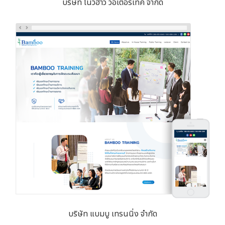
บริษัท โนว์ฮาว วอเตอร์เทค จำกัด
บริษัท แบมบู เทรนนิ่ง จำกัด