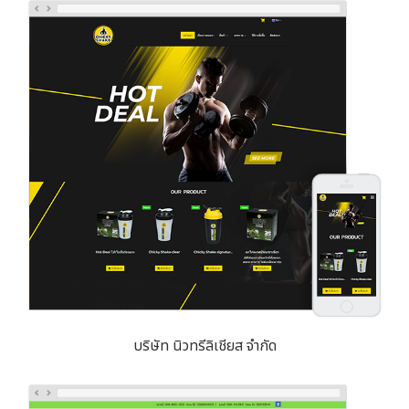
บริษัท นิวทรีลิเชียส จำกัด